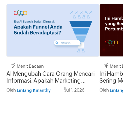
5 Menit Bacaan
4 Menit Ba
AI Mengubah Cara Orang Mencari
Ini Hambat
Informasi, Apakah Marketing
Sering Me
Funnel Anda Masih Relevan?
Pertumbuha
Oleh
Jul 1, 2026
Oleh
Lintang Kinanthy
Lintang K