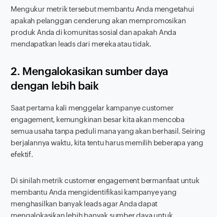
Mengukur metrik tersebut membantu Anda mengetahui
apakah pelanggan cenderung akan mempromosikan
produk Anda di komunitas sosial dan apakah Anda
mendapatkan
leads
dari mereka atau tidak.
2. Mengalokasikan sumber daya
dengan lebih baik
Saat pertama kali menggelar kampanye
customer
engagement
, kemungkinan besar kita akan mencoba
semua usaha tanpa peduli mana yang akan berhasil. Seiring
berjalannya waktu, kita tentu harus memilih beberapa yang
efektif.
Di sinilah metrik
customer engagement
bermanfaat untuk
membantu Anda mengidentifikasi kampanye yang
menghasilkan banyak
leads
agar Anda dapat
mengalokasikan lebih banyak sumber daya untuk