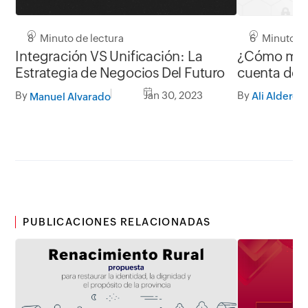
6 Minuto de
8 Minuto de lectura
¿Cómo man
Integración VS Unificación: La
cuenta de 
Estrategia de Negocios Del Futuro
prácticas
By
By
Jan 30, 2023
Ali Alderete
Manuel Alvarado
PUBLICACIONES RELACIONADAS