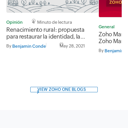
Opinión
4 Minuto de lectura
General
2
Renacimiento rural: propuesta
Zoho Marke
para restaurar la identidad, la
Zoho Marke
dignidad y el propósito de la
By
May 28, 2021
Benjamin Conde
provincia
By
Benjamin 
VIEW ZOHO ONE BLOGS