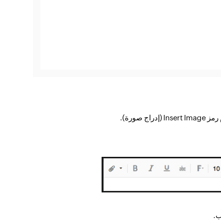
صورة).
ب.