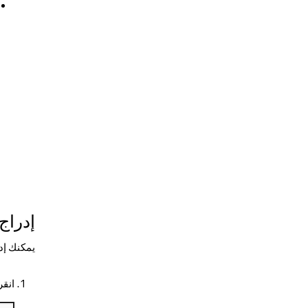
إدراج
يمكنك إد
انقر