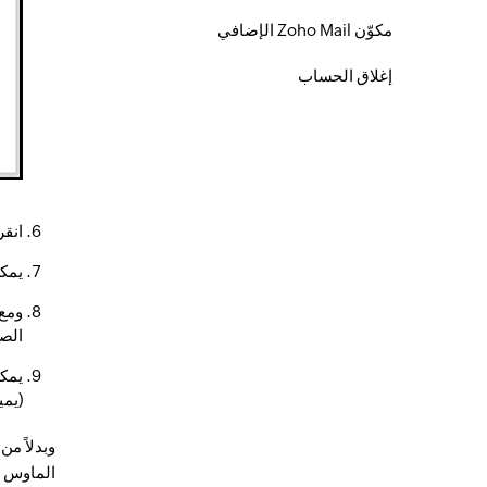
مكوّن Zoho Mail الإضافي
إغلاق الحساب
انق
يمكن اختيار ال
ومع 
الصو
يمكن
(يمين)، وBottom
وبدلاً م
الماوس الأيمن ف