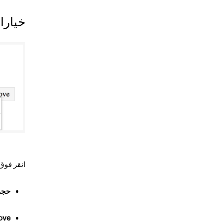
خيارا
انقر فوق
حجم
ove