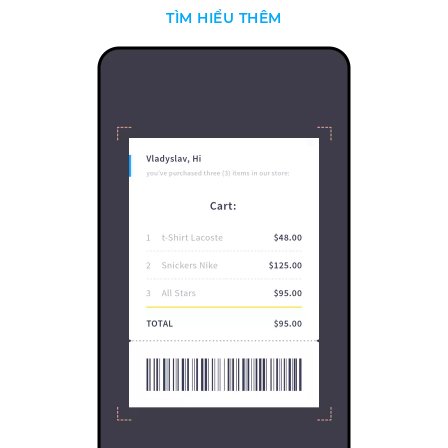
TÌM HIỂU THÊM