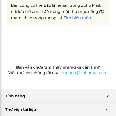
Bạn cũng có thể
Báo lại
email trong Zoho Mail,
nơi lưu trữ email đó trong một thư mục riêng để
tham khảo trong tương lai.
Tìm hiểu thêm
Bạn vẫn chưa tìm thấy những gì cần tìm?
Viết thư cho chúng tôi qua:
support@zohomail.com
Tính năng
Thư viện tài liệu