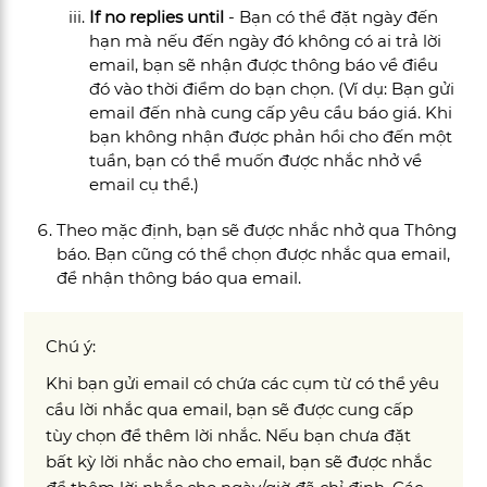
If no replies until
- Bạn có thể đặt ngày đến
hạn mà nếu đến ngày đó không có ai trả lời
email, bạn sẽ nhận được thông báo về điều
đó vào thời điểm do bạn chọn. (Ví dụ: Bạn gửi
email đến nhà cung cấp yêu cầu báo giá. Khi
bạn không nhận được phản hồi cho đến một
tuần, bạn có thể muốn được nhắc nhở về
email cụ thể.)
Theo mặc định, bạn sẽ được nhắc nhở qua Thông
báo. Bạn cũng có thể chọn được nhắc qua email,
để nhận thông báo qua email.
Chú ý:
Khi bạn gửi email có chứa các cụm từ có thể yêu
cầu lời nhắc qua email, bạn sẽ được cung cấp
tùy chọn để thêm lời nhắc. Nếu bạn chưa đặt
bất kỳ lời nhắc nào cho email, bạn sẽ được nhắc