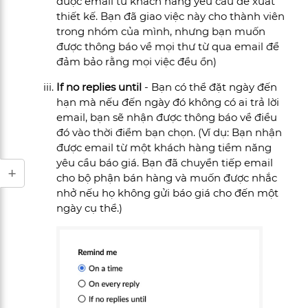
được email từ khách hàng yêu cầu đề xuất
thiết kế. Bạn đã giao việc này cho thành viên
trong nhóm của mình, nhưng bạn muốn
được thông báo về mọi thư từ qua email để
đảm bảo rằng mọi việc đều ổn)
If no replies until
- Bạn có thể đặt ngày đến
hạn mà nếu đến ngày đó không có ai trả lời
email, bạn sẽ nhận được thông báo về điều
đó vào thời điểm bạn chọn. (Ví dụ: Bạn nhận
được email từ một khách hàng tiềm năng
yêu cầu báo giá. Bạn đã chuyển tiếp email
cho bộ phận bán hàng và muốn được nhắc
nhở nếu họ không gửi báo giá cho đến một
ngày cụ thể.)