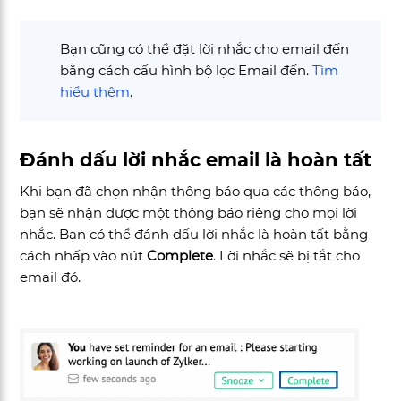
Bạn cũng có thể đặt lời nhắc cho email đến
bằng cách cấu hình bộ lọc Email đến.
Tìm
hiểu thêm
.
Đánh dấu lời nhắc email là hoàn tất
Khi bạn đã chọn nhận thông báo qua các thông báo,
bạn sẽ nhận được một thông báo riêng cho mọi lời
nhắc. Bạn có thể đánh dấu lời nhắc là hoàn tất bằng
cách nhấp vào nút
Complete
. Lời nhắc sẽ bị tắt cho
email đó.