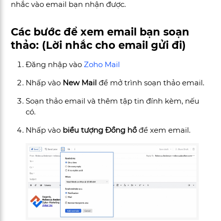
nhắc vào email bạn nhận được.
Các bước để xem email bạn soạn
thảo: (Lời nhắc cho email gửi đi)
Đăng nhập vào
Zoho Mail
Nhấp vào
New Mail
để mở trình soạn thảo email.
Soạn thảo email và thêm tập tin đính kèm, nếu
có.
Nhấp vào
biểu tượng Đồng hồ
để xem email.