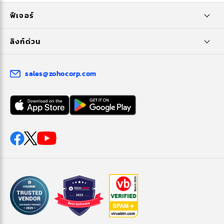
ฟีเจอร์
ลิงก์ด่วน
sales@zohocorp.com