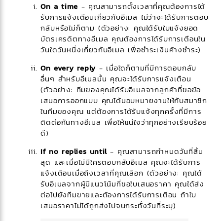
On a time
- คุณสามารถตั้งเวลาที่คุณต้องการได้
รับการแจ้งเตือนเกี่ยวกับอีเมล ไม่ว่าจะได้รับการตอบ
กลับหรือไม่ก็ตาม (ตัวอย่าง: คุณได้รับใบแจ้งยอด
บัตรเครดิตทางอีเมล คุณต้องการได้รับการเตือนใน
วันใดวันหนึ่งเกี่ยวกับอีเมล เพื่อชำระเงินค้างชำระ)
On every reply
- เมื่อใดก็ตามที่มีการตอบกลับ
อื่นๆ สำหรับอีเมลนั้น คุณจะได้รับการแจ้งเตือน
(ตัวอย่าง: ทีมของคุณได้รับอีเมลจากลูกค้าที่ขอข้อ
เสนอการออกแบบ คุณได้มอบหมายงานให้กับสมาชิก
ในทีมของคุณ แต่ต้องการได้รับแจ้งทุกครั้งที่มีการ
ติดต่อกันทางอีเมล เพื่อให้แน่ใจว่าทุกอย่างเรียบร้อย
ดี)
If no replies until
- คุณสามารถกำหนดวันที่สิ้น
สุด และเมื่อไม่มีใครตอบกลับอีเมล คุณจะได้รับการ
แจ้งเตือนเมื่อถึงเวลาที่คุณเลือก (ตัวอย่าง: คุณได้
รับอีเมลจากผู้มีแนวโน้มที่ขอใบเสนอราคา คุณได้ส่ง
ต่อไปยังทีมขายและต้องการได้รับการเตือน ถ้าใบ
เสนอราคาไม่ได้ถูกส่งไปจนกระทั่งวันที่ระบุ)