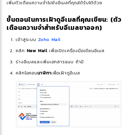
เพิ่มตัวเตือนความจำไปยังอีเมลที่คุณได้รับได้ด้วย
ขั้นตอนในการเฝ้าดูอีเมลที่คุณเขียน: (ตัว
เตือนความจำสำหรับอีเมลขาออก)
เข้าสูระบบ
Zoho Mail
คลิก
New Mail
เพื่อเปิดเครื่องมือเขียนอีเมล
ร่างอีเมลและเพิ่มเอกสารแนบ ถ้ามี
คลิกไอคอน
นาฬิกา
เพื่อเฝ้าดูอีเมล