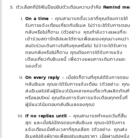
ตัวเลือกที่มีให้ในป๊อปอัปตัวเตือนความจำคือ
Remind me:
On a time
- คุณสามารถตั้งเวลาที่คุณต้องการได้
รับการแจ้งเตือนเกี่ยวกับอีเมล ไม่ว่าจะได้รับการตอบ
กลับหรือไม่ก็ตาม (ตัวอย่าง: คุณกำลังวางแผนที่จะ
เข้าร่วมสตาร์ทอัปและได้ถามเพื่อนของคุณบางคนว่า
สนใจร่วมเดินทางไปกับคุณหรือไม่ ไม่ว่าจะได้รับการ
ตอบกลับหรือไม่ก็ตาม คุณต้องการได้รับการแจ้ง
เตือนเกี่ยวกับอีเมลนี้ เพื่อวางแผนการเดินทางและ
จองตั๋ว)
On every reply
- เมื่อใดก็ตามที่คุณได้รับการตอบ
กลับอีเมล คุณจะได้รับการแจ้งเตือน (ตัวอย่าง: คุณ
ส่งอีเมลไปยังผู้มีแนวโน้มหลายคนเกี่ยวกับผลิตภัณฑ์
หรือแอปใหม่ คุณต้องการรับการแจ้งเตือนทุกครั้งที่
ผู้มีแนวโน้มตอบกลับอีเมลของคุณ)
If no replies until
- คุณสามารถกำหนดวันที่สิ้น
สุด และเมื่อไม่มีใครตอบกลับอีเมล คุณจะได้รับการ
แจ้งเตือนเมื่อถึงเวลาที่คุณเลือก (ตัวอย่าง: คุณส่ง
อีเมลไปยังผู้ขายเพื่อขอใบเสนอราคา เมื่อผ่านไปหนึ่ง