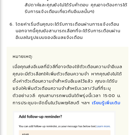
สัปดาห์และคุณยังไม่ได้รับคำตอบ คุณอาจต้องการได้
รับการแจ้งเตือนเกี่ยวกับอีเมลนั้นๆ)
โดยค่าเริ่มต้นคุณจะได้รับการเตือนผ่านการแจ้งเตือน
นอกจากนี้คุณยังสามารถเลือกที่จะได้รับการเตือนผ่าน
อีเมลในรูปแบบของอีเมลแจ้งเตือน
หมายเหตุ:
เมื่อคุณส่งอีเมลที่มีวลีที่อาจต้องใช้ตัวเตือนความจำอีเมล
คุณจะมีตัวเลือกให้เพิ่มตัวเตือนความจำ หากคุณยังไม่ได้
ตั้งค่าตัวเตือนความจำสำหรับอีเมลไว้แล้ว คุณจะได้รับ
แจ้งให้เพิ่มตัวเตือนความจำสำหรับเวลา/วันที่ที่ระบุ
ตัวอย่างวลี: คุณสามารถพบฉันได้พรุ่งนี้เวลา 15:00 น.
การประชุมจะจัดขึ้นในวันพฤหัสบดี ฯลฯ
เรียนรู้เพิ่มเติม