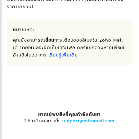
ราคาเดี๋ยวนี้)
หมายเหตุ:
คุณยังสามารถ
เลื่อน
การเตือนของอีเมลใน Zoho Mail
ได้ โดยอีเมลจะจัดเก็บไว้ในโฟลเดอร์แยกต่างหากเพื่อใช้
อ้างอิงในอนาคต
เรียนรู้เพิ่มเติม
หากไม่พบสิ่งที่คุณกำลังค้นหา
โปรดติดต่อเราที่:
support@zohomail.com