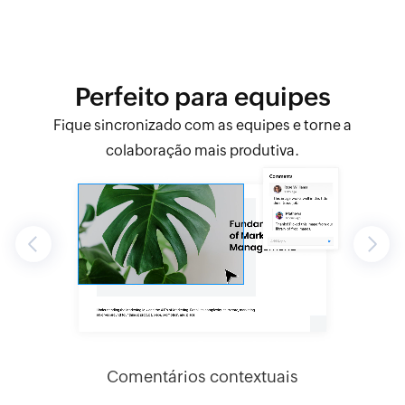
Perfeito para equipes
Fique sincronizado com as equipes e torne a
colaboração mais produtiva.
Previous
Next
al em
Comentários contextuais
Noti