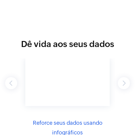
Dê vida aos seus dados
Previous
Next
as com
Reforce seus dados usando
Torn
infográficos