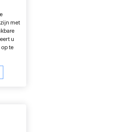
te
zijn met
ikbare
leert u
 op te