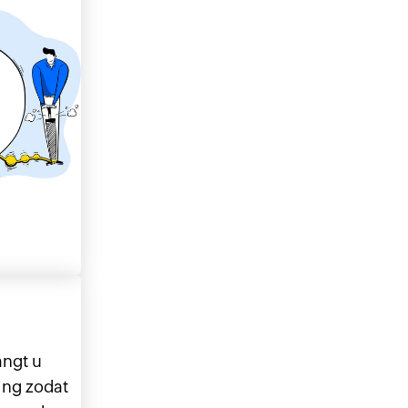
angt u
ing zodat