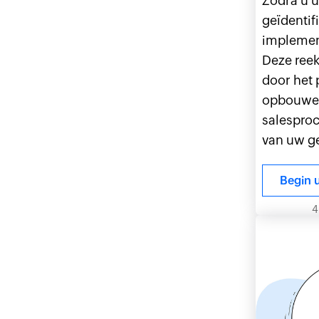
Zodra u u
geïdentif
implement
Deze reek
door het 
opbouwe
salesproc
van uw g
Begin 
4