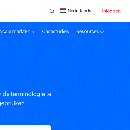
Nederlands
Inloggen
ticale markten
Casestudies
Resources
 de terminologie te
 gebruiken.