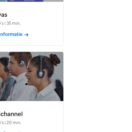
vas
's | 35 min.
informatie
ichannel
's | 20 min.