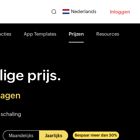
Nederlands
Inloggen
cties
App Templates
Prijzen
Resources
ige prijs.
 dagen
 schaling
Maandelijks
Jaarlijks
Bespaar meer dan 30%