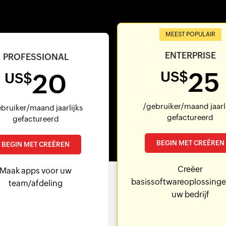
MEEST POPULAIR
ENTERPRISE
PROFESSIONAL
25
US$
20
US$
/gebruiker/maand jaarl
bruiker/maand jaarlijks
gefactureerd
gefactureerd
BEGIN MET CREËREN
BEGIN MET CREËREN
Creëer
Maak apps voor uw
basissoftwareoplossinge
team/afdeling
uw bedrijf