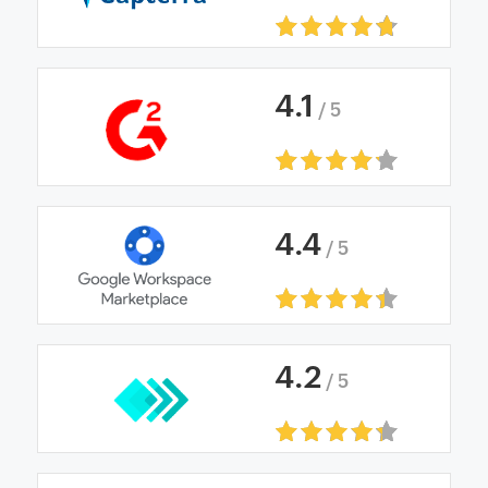
4
.
1
/ 5
4
.
4
/ 5
4
.
2
/ 5