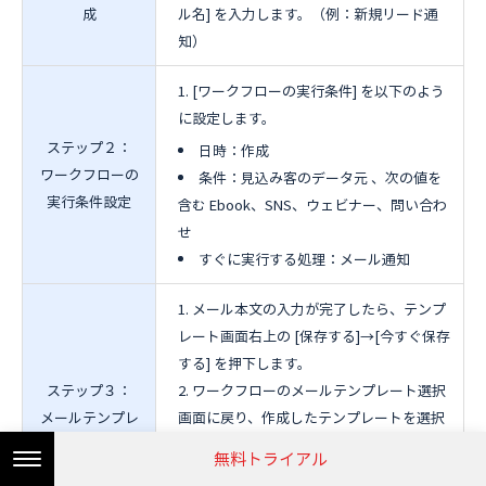
成
ル名] を入力します。（例：新規リード通
知）
[ワークフローの実行条件] を以下のよう
に設定します。
ステップ２：
日時：作成
ワークフローの
条件：見込み客のデータ元 、次の値を
実行条件設定
含む Ebook、SNS、ウェビナー、問い合わ
せ
すぐに実行する処理：メール通知
メール本文の入力が完了したら、テンプ
レート画面右上の [保存する]→[今すぐ保存
する] を押下します。
ステップ３：
ワークフローのメールテンプレート選択
メールテンプレ
画面に戻り、作成したテンプレートを選択
ート作成
します。差出人や返信先に間違いがないか
無料トライアル
を確認し、[保存して関連付ける]を押下