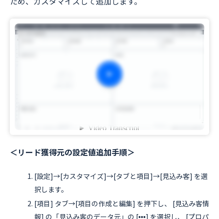
ため、カスタマイズして追加します。
＜リード獲得元の設定値追加手順＞
[設定]→[カスタマイズ]→[タブと項目]→[見込み客] を選
択します。
[項目] タブ→[項目の作成と編集] を押下し、 [見込み客情
報] の「見込み客のデータ元」の [•••] を選択し、 [プロパ