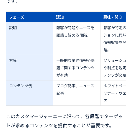
です。
フェーズ
認知
興味・関心
説明
顧客が問題やニーズを
顧客が特定のソ
認識し始める段階。
ションに興味を
情報収集を開始
階。
対策
一般的な業界情報や課
ソリューション
題に関するコンテンツ
や利点を説明す
が有効
テンツが必要。
コンテンツ例
ブログ記事、ニュース
ホワイトペーパ
記事
ミナー・ウェビ
内
このカスタマージャーニーに沿って、各段階でターゲッ
トが求めるコンテンツを提供することが重要です。