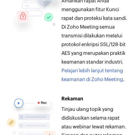
Amankan rapat Anda
dan notifikasi pendaftaran
menggunakan fitur Kunci
webinar di kotak masuk.
rapat dan proteksi kata sandi.
Aktifkan sinkronisasi sesi
Di Zoho Meeting semua
otomatis yang Anda buat
transmisi dilakukan melalui
dengan Zoho dan kalender
protokol enkripsi SSL/128-bit
Google.
AES yang merupakan praktik
keamanan standar industri.
Pengaturan organisasi
Pelajari lebih lanjut tentang
Tambahkan anggota tim ke
keamanan di Zoho Meeting
.
akun Zoho Meeting Anda.
Jadwalkan rapat tim dan
Rekaman
tambahkan anggota sebagai
Tinjau ulang topik yang
penyaji. Kelola pengaturan
didiskusikan selama rapat
dan notifikasi tim,
buat
atau webinar lewat rekaman.
domain kustom
, serta