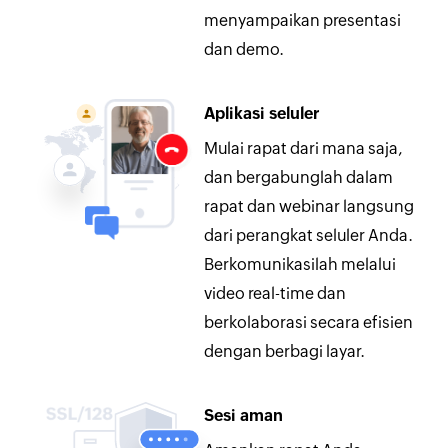
Tidak perlu mengunduh
menyampaikan presentasi
Jalankan atau ikuti rapat dan
dan demo.
webinar langsung dari
browser Anda. Tak ada lagi
Aplikasi seluler
unduhan yang memakan
Mulai rapat dari mana saja,
waktu dan firewall yang
dan bergabunglah dalam
menghalangi. Selalu hadiri
rapat dan webinar langsung
sesi tepat waktu dengan
dari perangkat seluler Anda.
hanya beberapa klik.
Berkomunikasilah melalui
video real-time dan
Sinkronkan rapat dengan
berkolaborasi secara efisien
kalender Anda
dengan berbagi layar.
Otomatis tambahkan acara
ke kalender email saat
Sesi aman
menerima undangan rapat