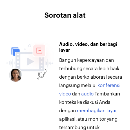
Sorotan alat
Audio, video, dan berbagi
Audio telepon
layar
Atasi masalah internet
Bangun kepercayaan dan
lambat dan ikuti sesi dengan
terhubung secara lebih baik
menekan nomor di telepon
dengan berkolaborasi secara
Anda. Gunakan lebih dari
100
langsung melalui
konferensi
nomor panggilan lokal
dan
video
dan
audio
Tambahkan
lebih dari 55 nomor bebas
konteks ke diskusi Anda
pulsa
untuk bergabung dari
dengan
membagikan layar
,
berbagai negara.
aplikasi, atau monitor yang
tersambung untuk