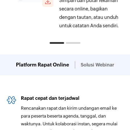
Simpan dan putar rekaman
gunakan
penggabungan
secara online, bagikan
merek
untuk rapat dan
dengan tautan, atau unduh
webinar.
untuk catatan Anda sendiri.
Platform Rapat Online
Solusi Webinar
Rapat cepat dan terjadwal
Rencanakan rapat dan kirim undangan email ke
para peserta beserta agenda, tanggal, dan
waktunya. Untuk kolaborasi instan, segera mulai