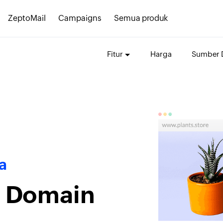
ZeptoMail
Campaigns
Semua produk
Fitur
Harga
Sumber 
a
n Domain