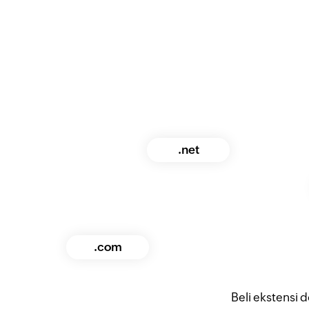
.net
.com
Beli ekstensi 