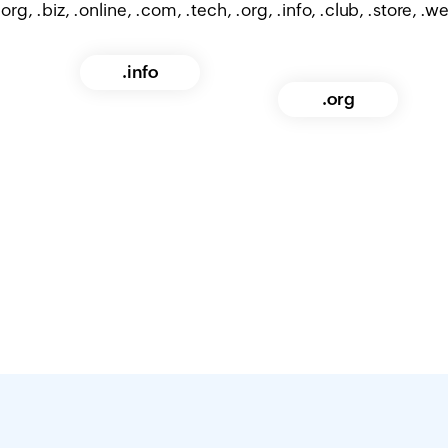
.org, .biz, .online, .com, .tech, .org, .info, .club, .store, .w
.info
.org