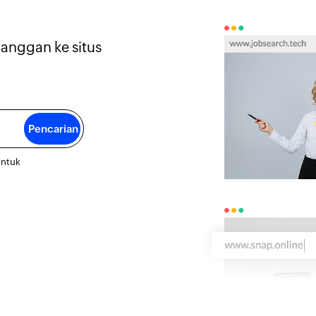
langgan ke situs
.
Pencarian
untuk