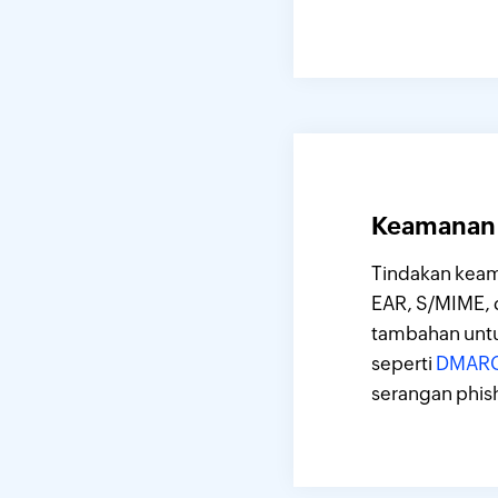
Keamanan
Tindakan keam
EAR, S/MIME, 
tambahan untuk
seperti
DMAR
serangan phis