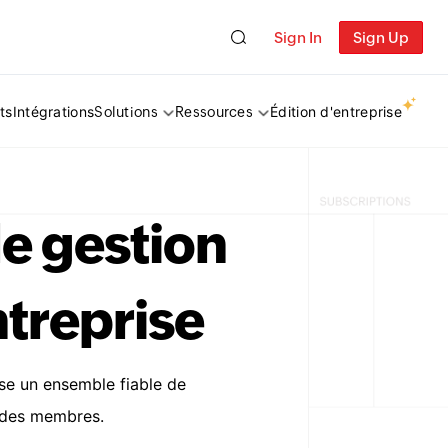
Sign In
Sign Up
ts
Intégrations
Édition d'entreprise
Solutions
Ressources
e gestion
ntreprise
ose un ensemble fiable de
n des membres.