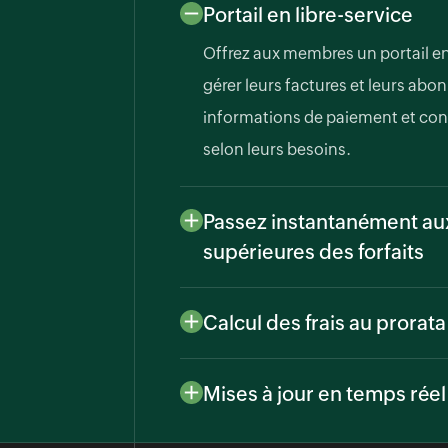
Portail en libre-service
Offrez aux membres un portail en 
gérer leurs factures et leurs abo
informations de paiement et cons
selon leurs besoins.
Passez instantanément aux
supérieures des forfaits
Permettez aux membres de passer 
supérieurs sans attendre le proch
Calcul des frais au prorata
Garantissez une facturation préc
forfaits en milieu de cycle Calcu
Mises à jour en temps réel
appliquez-les au prorata, fournis
Fournissez des mises à jour en te