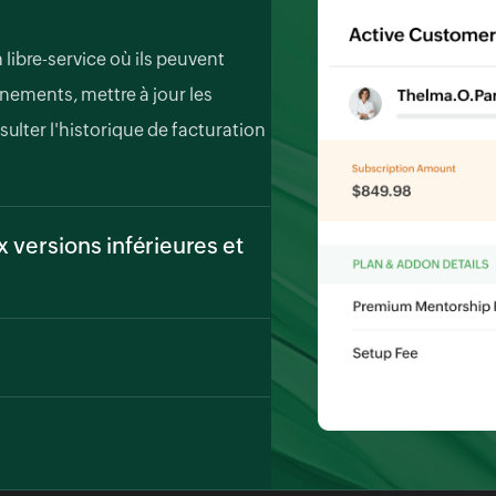
libre-service où ils peuvent
nnements, mettre à jour les
ulter l'historique de facturation
 versions inférieures et
à des forfaits inférieurs ou
ain cycle de facturation.
ise en cas de modification des
lez automatiquement les frais et
sant un cycle de facturation
mps réel pour tenir informés les