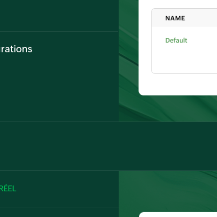
és aux profils des membres pour
émentaires spécifiques aux
grations
 un service encore plus
ce pour gérer efficacement les
oblèmes, garantissant la
s et la satisfaction client.
RÉEL