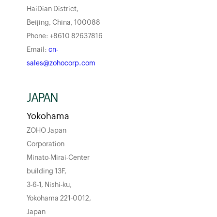
HaiDian District,
Beijing, China, 100088
Phone: +8610 82637816
Email:
cn-
sales@zohocorp.com
JAPAN
Yokohama
ZOHO Japan
Corporation
Minato-Mirai-Center
building 13F,
3-6-1, Nishi-ku,
Yokohama 221-0012,
Japan