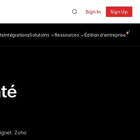
Sign In
Sign Up
ts
Intégrations
Édition d'entreprise
Solutions
Ressources
nté
oignet. Zoho