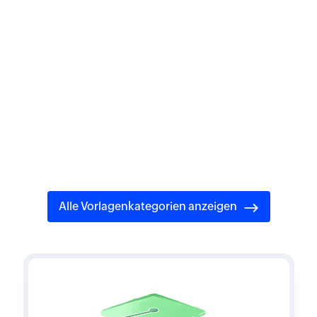
branchenspezifische
Fragebögen
Eine breite Palette von anpassbaren Umfragevorlagen
deckt alle Bereiche ab – von der Kundenerfahrung bis hin
zu den Bedürfnissen von Nichtregierungsorganisationen.
Erstellen Sie mit professionell entwickelten Fragebögen
Umfragen, die individuell auf Ihre Ziele und Ihre Branche
zugeschnitten sind!
Alle Vorlagenkategorien anzeigen