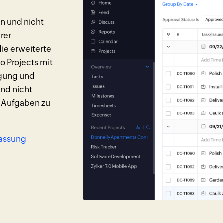
n und nicht
rer
ie erweiterte
o Projects mit
lgung und
und nicht
re Aufgaben zu
fassung