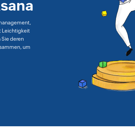
Asana
ektmanagement,
 Leichtigkeit
n Sie deren
 zusammen, um