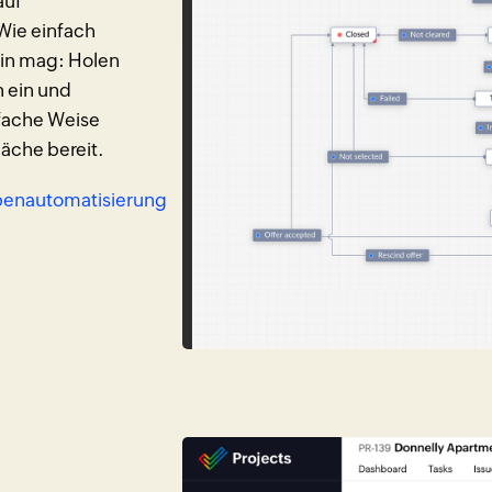
auf
Wie einfach
ein mag: Holen
 ein und
nfache Weise
äche bereit.
abenautomatisierung