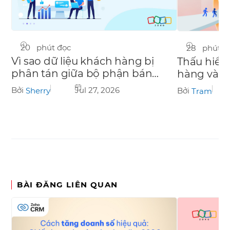
20 phút đọc
28 phút đ
Vì sao dữ liệu khách hàng bị
Thấu hiểu
phân tán giữa bộ phận bán
hàng và ch
hàng, marketing và chăm sóc
quả
Bởi
Jul 27, 2026
Bởi
Sherry
Tram
khách hàng?
BÀI ĐĂNG LIÊN QUAN