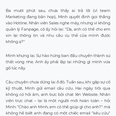
Ba mươi phút sau, chưa thấy ai trả lời (vì team
Marketing đang bận họp), Minh quyết định gọi thẳng
vào Hotline. Nhân viên Sales nghe máy, nhưng vì không
quản lý Fanpage, cô ấy hỏi lại: "Dạ, anh có thể cho em
xin lại thông tin và nhu cầu cụ thể của mình được
không ạ?"
Minh khựng lại. Sự hào hứng ban đầu chuyển thành sự
thất vọng nhẹ. Anh ấy phải lặp lại những gì mình vừa
gõ lúc nãy.
Câu chuyện chưa dừng lại ở đó. Tuần sau, khi gặp sự cố
kỹ thuật, Minh gửi email cầu cứu. Hai ngày trôi qua
không có hồi âm, anh bực bội chat lên Website. Nhân
viên trực chat – lại là một người mới hoàn toàn – hỏi
Minh: "Chào anh Minh, em có thể giúp gì cho anh?" mà
không hề biết anh đang có một chiếc email "kêu cứu"