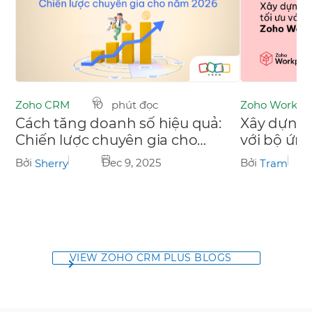
Zoho Workpl
Zoho CRM
10 phút đọc
Xây dựng 
Cách tăng doanh số hiệu quả:
với bộ ứn
Chiến lược chuyên gia cho
Workplac
năm 2026
Bởi
Bởi
Dec 9, 2025
Tram
Sherry
VIEW ZOHO CRM PLUS BLOGS