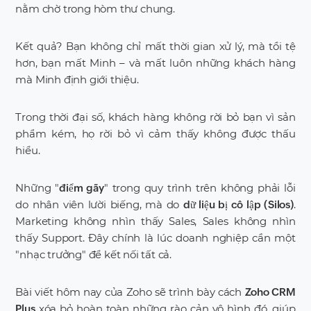
nằm chờ trong hòm thư chung.
Kết quả? Bạn không chỉ mất thời gian xử lý, mà tồi tệ
hơn, bạn mất Minh – và mất luôn những khách hàng
mà Minh định giới thiệu.
Trong thời đại số, khách hàng không rời bỏ bạn vì sản
phẩm kém, họ rời bỏ vì cảm thấy không được thấu
hiểu.
Những "
" trong quy trình trên không phải lỗi
điểm gãy
do nhân viên lười biếng, mà do
.
dữ liệu bị cô lập (Silos)
Marketing không nhìn thấy Sales, Sales không nhìn
thấy Support. Đây chính là lúc doanh nghiệp cần một
"nhạc trưởng" để kết nối tất cả.
Bài viết hôm nay của Zoho sẽ trình bày cách
Zoho CRM
xóa bỏ hoàn toàn những rào cản vô hình đó, giúp
Plus