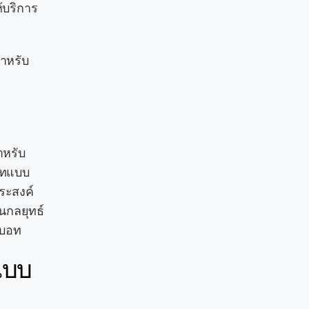
้บริการ
ำหรับ
ำหรับ
บอทแบบ
ระสงค์
นกลยุทธ์
ทบอท
แบบ