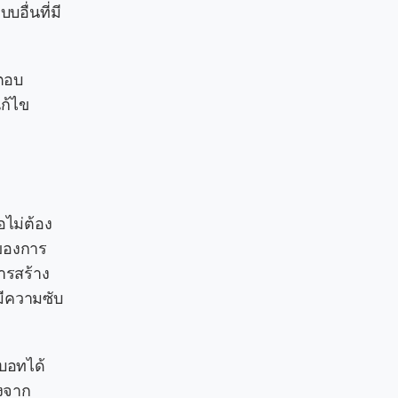
อื่นที่มี
ตอบ
แก้ไข
อไม่ต้อง
่ของการ
ารสร้าง
ีความซับ
บอทได้
องจาก