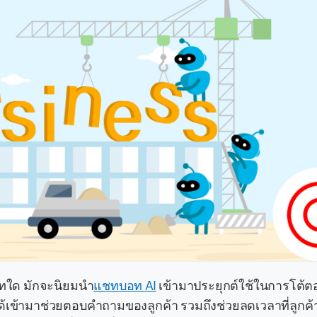
เภทใด มักจะนิยมนำ
แชทบอท AI
เข้ามาประยุกต์ใช้ในการโต้ต
ทได้เข้ามาช่วยตอบคำถามของลูกค้า รวมถึงช่วยลดเวลาที่ลูกค้