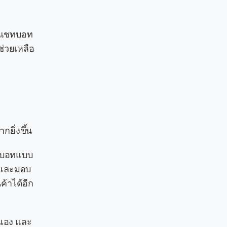
างแชทบอท
ช่วยเหลือ
กยิ่งขึ้น
แชทบอทแบบ
ป และมอบ
ค้าได้อีก
นเอง และ