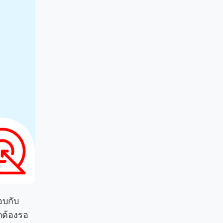
อบกับ
าต้องรอ