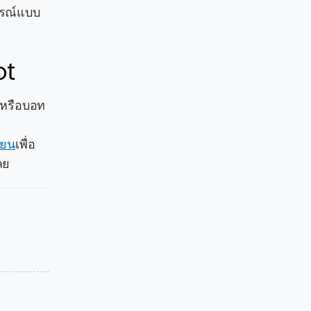
การณ์แบบ
ot
 หรือบอท
ียน
เพื่อ
ลย