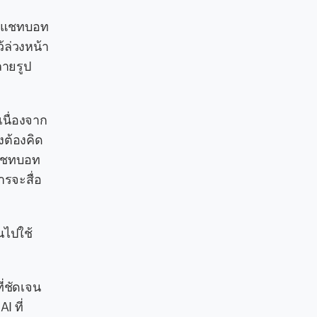
ป็นแชทบอท
้ล่วงหน้า
ายรูป
เนื่องจาก
งต้องคิด
 แชทบอท
ารจะสื่อ
นไปใช้
่ชัดเจน
I ที่