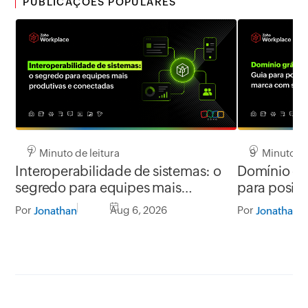
PUBLICAÇÕES POPULARES
7 Minuto de leitura
9 Minuto de
Interoperabilidade de sistemas: o
Domínio grá
segredo para equipes mais
para posic
produtivas e conectadas
segurança
Por
Aug 6, 2026
Por
Jonathan
Jonathan