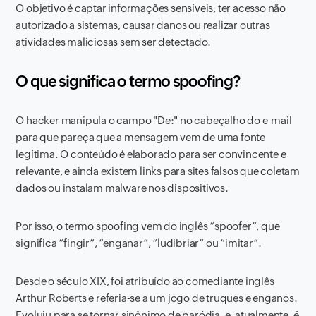
O objetivo é captar informações sensíveis, ter acesso não
autorizado a sistemas, causar danos ou realizar outras
atividades maliciosas sem ser detectado.
O que significa o termo spoofing?
O hacker manipula o campo "De:" no cabeçalho do e-mail
para que pareça que a mensagem vem de uma fonte
legítima. O conteúdo é elaborado para ser convincente e
relevante, e ainda existem links para sites falsos que coletam
dados ou instalam malware nos dispositivos.
Por isso, o termo spoofing vem do inglês “spoofer”, que
significa “fingir”, “enganar”, “ludibriar” ou “imitar”.
Desde o século XIX, foi atribuído ao comediante inglês
Arthur Roberts e referia-se a um jogo de truques e enganos.
Evoluiu para se tornar sinônimo de paródia, e, atualmente, é