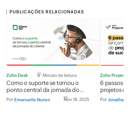
PUBLICAÇÕES RELACIONADAS
Zoho Desk
6 Minuto de leitura
Zoho Projects
Como o suporte se tornou o
6 passos p
ponto central da jornada do
projetos de
cliente
Por
Nov 18, 2025
Por
Emanuelle Nunes
Jonathan