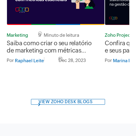
Marketing
9 Minuto de leitura
Zoho Projects
Saiba como criar o seu relatório
Confira qu
de marketing com métricas
e seus papé
essenciais
projetos
Por
Dec 28, 2023
Por
Raphael Leite
Marina Pan
VIEW ZOHO DESK BLOGS