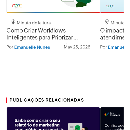
4 Minuto de leitura
5 Minuto de
Como Criar Workflows
O impacto 
Inteligentes para Priorizar
atendiment
Chamados
Por
May 25, 2026
Por
Emanuelle Nunes
Emanuelle
PUBLICAÇÕES RELACIONADAS