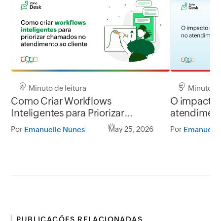
4 Minuto de leitura
5 Minuto de
Como Criar Workflows
O impacto 
Inteligentes para Priorizar
atendiment
Chamados
Por
May 25, 2026
Por
Emanuelle Nunes
Emanuelle
PUBLICAÇÕES RELACIONADAS