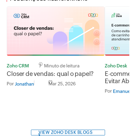
Zoho CRM
7 Minuto de leitura
Zoho Desk
Closer de vendas: qual o papel?
E-commerc
Evitar Aba
Por
Mar 25, 2026
Jonathan
com um Ate
Por
Emanuelle
VIEW ZOHO DESK BLOGS