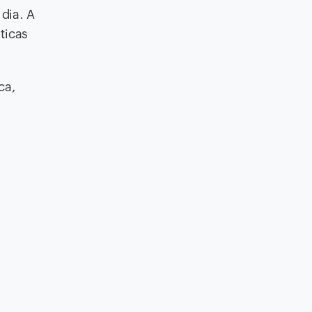
dia. A
áticas
ca,