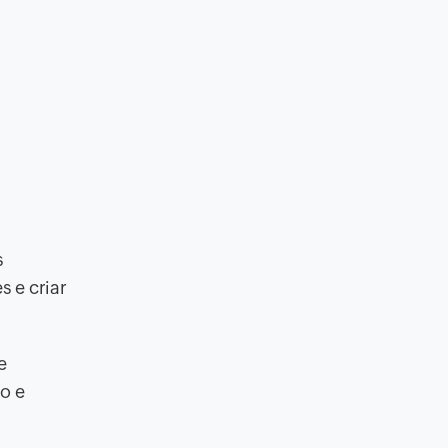
s
 e criar
e
o e