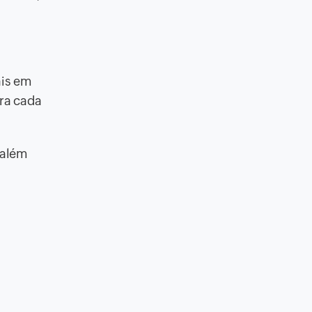
ais em
ra cada
 além