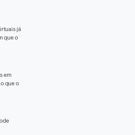
rtuais já
m que o
es em
mo que o
pode