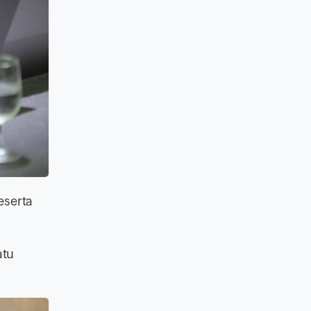
eserta
atu