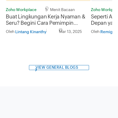
Zoho Workplace
5 Menit Bacaan
Zoho Workpla
Buat Lingkungan Kerja Nyaman &
Seperti Apa
Seru? Begini Cara Pemimpin
Depan yang
Melakukannya!
Oleh
Mar 13, 2025
Oleh
Lintang Kinanthy
VIEW GENERAL BLOGS