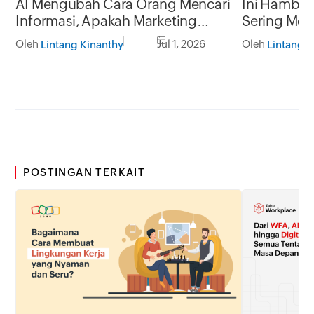
AI Mengubah Cara Orang Mencari
Ini Hambat
Informasi, Apakah Marketing
Sering Me
Funnel Anda Masih Relevan?
Pertumbuha
Oleh
Jul 1, 2026
Oleh
Lintang Kinanthy
Lintang K
POSTINGAN TERKAIT