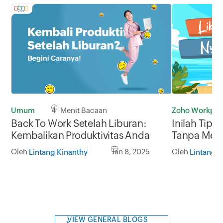
Umum
4 Menit Bacaan
Zoho Workpla
Back To Work Setelah Liburan:
Inilah Tip
Kembalikan Produktivitas Anda
Tanpa Men
Oleh
Jan 8, 2025
Oleh
Lintang Kinanthy
Lintang K
VIEW GENERAL BLOGS