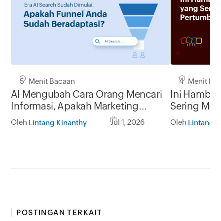
5 Menit Bacaan
4 Menit Ba
AI Mengubah Cara Orang Mencari
Ini Hambat
Informasi, Apakah Marketing
Sering Me
Funnel Anda Masih Relevan?
Pertumbuha
Oleh
Jul 1, 2026
Oleh
Lintang Kinanthy
Lintang K
POSTINGAN TERKAIT