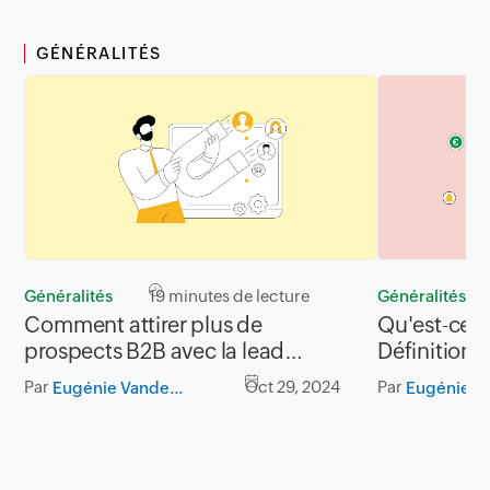
GÉNÉRALITÉS
Généralités
19 minutes de lecture
Généralités
Comment attirer plus de
Qu'est-ce q
prospects B2B avec la lead
Définition,
generation ?
techniques
Par
Oct 29, 2024
Par
Eugénie Vandenhoeke