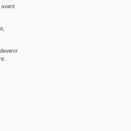
 avant
t,
devenir
nt.