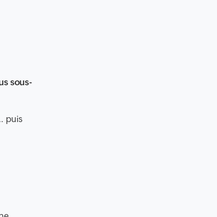
us sous-
… puis
une