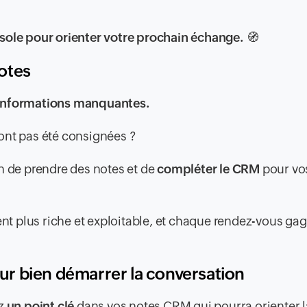
sole pour orienter votre prochain échange.
🧭
notes
 informations manquantes.
ont pas été consignées ?
n de prendre des notes et de
compléter le CRM
pour vo
ient plus riche et exploitable, et chaque rendez-vous ga
pour bien démarrer la conversation
ez
un point clé
dans vos notes CRM qui pourra orienter l