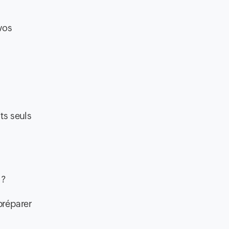
vos
ts seuls
 ?
préparer
e