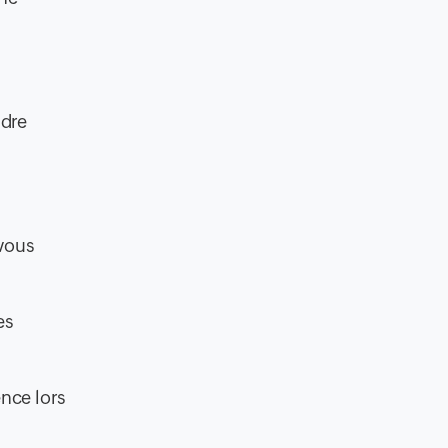
ndre
 vous
es
nce lors