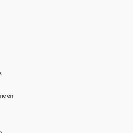
s
gne
en
a