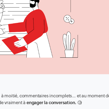
is à moitié, commentaires incomplets… et au moment d
ide vraiment à
engager la conversation.
🧐