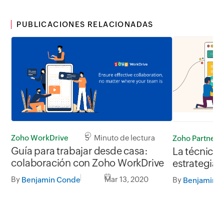
PUBLICACIONES RELACIONADAS
Zoho WorkDrive
5 Minuto de lectura
Zoho Partners
Guía para trabajar desde casa:
La técnica 
colaboración con Zoho WorkDrive
estrategia 
que funcio
By
Mar 13, 2020
By
Benjamin Conde
Benjamin 