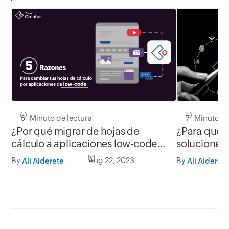
6 Minuto de lectura
7 Minuto de
¿Por qué migrar de hojas de
¿Para qué s
cálculo a aplicaciones low-code?
soluciones
5 razones
By
Aug 22, 2023
By
Ali Alderete
Ali Alderete