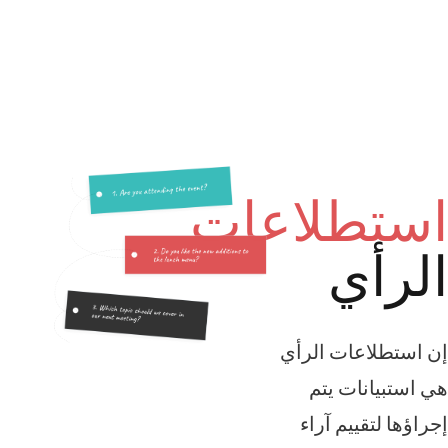
اعات
الرأي
تم
آراء