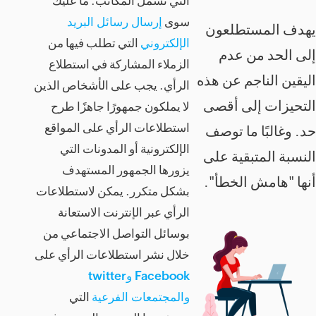
التي تشمل المكاتب. ما عليك
سوى
إرسال رسائل البريد
لعون
الإلكتروني
التي تطلب فيها من
دم
الزملاء المشاركة في استطلاع
عن هذه
الرأي. يجب على الأشخاص الذين
أقصى
لا يملكون جمهورًا جاهزًا طرح
استطلاعات الرأي على المواقع
 توصف
الإلكترونية أو المدونات التي
ة على
يزورها الجمهور المستهدف
طأ".
بشكل متكرر. يمكن لاستطلاعات
الرأي عبر الإنترنت الاستعانة
بوسائل التواصل الاجتماعي من
خلال نشر استطلاعات الرأي على
Facebook وtwitter
والمجتمعات الفرعية
التي