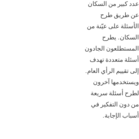
لسكان
ّنة من
لجادون
تهدف
 العام.
رون
ريعة
ر في