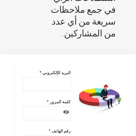
مع ملاحظات
ة من أي عدد
لمشاركين.
البريد الإلكتروني *
كلمة المرور *
رقم الهاتف *