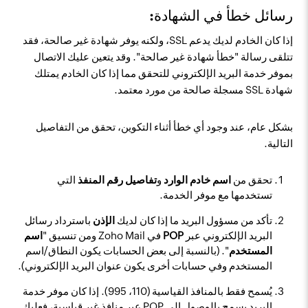
رسائل خطأ في الشهادة:
إذا كان الخادم لديك يدعم SSL، ولكنه يوفر شهادة غير صالحة، فقد
تتلقى رسالة "خطأ شهادة غير صالحة". وقد يتعين عليك الاتصال
بموفر خدمة البريد الإلكتروني للتحقق مما إذا كان الخادم يمتلك
شهادة SSL مسجلة صالحة من مورد معتمد.
بشكل عام، عند وجود أي خطأ أثناء التكوين، تحقق من التفاصيل
التالية.
تحقق من
اسم خادم الوارد
و
تفاصيل رقم المنفذ
التي
تستخدمها مع موفر الخدمة.
تأكد من مسؤول البريد ما إذا كان لديك
الإذن
باسترداد رسائل
البريد الإلكتروني عبر
POP
في Zoho Mail ومن تنسيق "
اسم
المستخدم
". (بالنسبة إلى بعض الحسابات يكون النطاق/اسم
المستخدم وفي حسابات أخرى يكون عنوان البريد الإلكتروني).
يُسمح فقط بالمنافذ القياسية (110، 995). إذا كان موفر خدمة
البريد يسمح بالوصول إلى POP عبر منافذ غير قياسية، فعليك