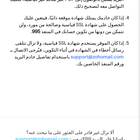
التواصل معه لتصحيح ذلك.
إذا كان خادمك يمتلك شهادة موقعة ذاتيًا، فيتعين عليك
الحصول على شهادة SSL قياسية وصالحة من مورد، ولن
تتمكن من دونها من تكوين حسابك في المنفذ
995
.
إذا كان الموفر يستخدم شهادة SSL قياسية، ولا تزال تتلقى
رسائل أخطاء في الشهادة في أثناء التكوين، فيُرجى الاتصال بـ
support@zohomail.com
باستخدام تفاصيل خادم البريد
ورقم المنفذ الخاصين بك.
ألا تزال غير قادر على العثور على ما تبحث عنه؟
راسلنا على البريد الإلكتروني:
support@zohomail.com