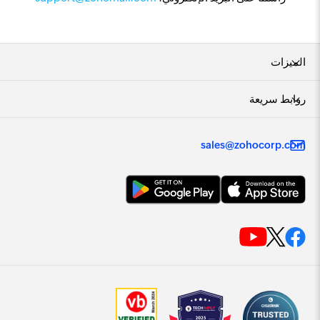
الميزات
روابط سريعة
sales@zohocorp.com