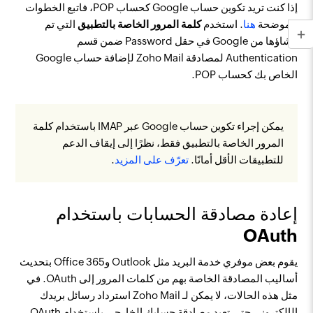
إذا كنت تريد تكوين حساب Google كحساب POP، فاتبع الخطوات
الموضحة
هنا
. استخدم
كلمة المرور الخاصة بالتطبيق
التي تم
إنشاؤها من Google في حقل Password ضمن قسم
Authentication لمصادقة Zoho Mail لإضافة حساب Google
الخاص بك كحساب POP.
يمكن إجراء تكوين حساب Google عبر IMAP باستخدام كلمة
المرور الخاصة بالتطبيق فقط، نظرًا إلى إيقاف الدعم
للتطبيقات الأقل أمانًا.
تعرّف على المزيد
.
إعادة مصادقة الحسابات باستخدام
OAuth
يقوم بعض موفري خدمة البريد مثل Outlook وOffice 365 بتحديث
أساليب المصادقة الخاصة بهم من كلمات المرور إلى OAuth. في
مثل هذه الحالات، لا يمكن لـ Zoho Mail استرداد رسائل بريدك
الإلكتروني حتى تعيد مصادقة حسابك الخارجي باستخدام OAuth.