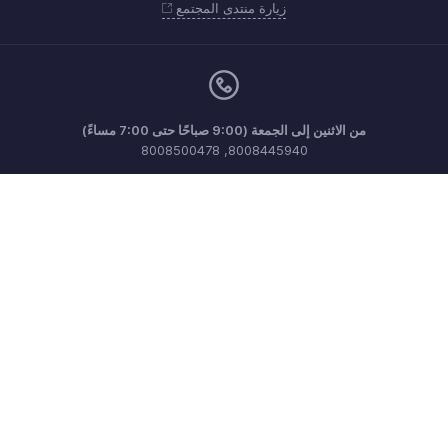
زيارة منتدى المجتمع
من الاثنين إلى الجمعة (9:00 صباحًا حتى 7:00 مساءً)
8008445940, 8008500478
support.me@zohopayroll.com
احصل على التطبيق على iOS وAndroid iOS and Android