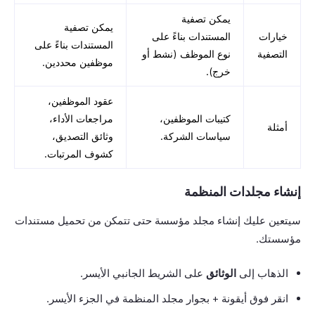
يمكن تصفية
يمكن تصفية
خيارات
المستندات بناءً على
المستندات بناءً على
التصفية
نوع الموظف (نشط أو
موظفين محددين.
خرج).
عقود الموظفين،
كتيبات الموظفين،
مراجعات الأداء،
أمثلة
سياسات الشركة.
وثائق التصديق،
كشوف المرتبات.
إنشاء مجلدات المنظمة
سيتعين عليك إنشاء مجلد مؤسسة حتى تتمكن من تحميل مستندات
مؤسستك.
الذهاب إلى
الوثائق
على الشريط الجانبي الأيسر.
انقر فوق أيقونة + بجوار مجلد المنظمة في الجزء الأيسر.