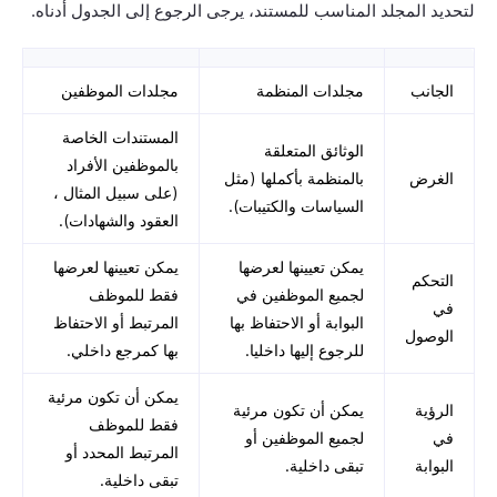
لتحديد المجلد المناسب للمستند، يرجى الرجوع إلى الجدول أدناه.
الجانب
مجلدات المنظمة
مجلدات الموظفين
المستندات الخاصة
الوثائق المتعلقة
بالموظفين الأفراد
الغرض
بالمنظمة بأكملها (مثل
(على سبيل المثال ،
السياسات والكتيبات).
العقود والشهادات).
يمكن تعيينها لعرضها
يمكن تعيينها لعرضها
التحكم
لجميع الموظفين في
فقط للموظف
في
البوابة أو الاحتفاظ بها
المرتبط أو الاحتفاظ
الوصول
للرجوع إليها داخليا.
بها كمرجع داخلي.
يمكن أن تكون مرئية
الرؤية
يمكن أن تكون مرئية
فقط للموظف
في
لجميع الموظفين أو
المرتبط المحدد أو
البوابة
تبقى داخلية.
تبقى داخلية.