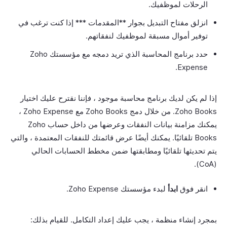
الرحلات لموظفيك.
انزلق مفتاح التبديل بجوار **المقدمات *** إذا كنت ترغب في
توفير أموال مسبقة لموظفيك لنفقاتهم.
حدد برنامج المحاسبة الذي تريد دمجه مع مؤسستك Zoho
Expense.
إذا لم يكن لديك برنامج محاسبة موجود ، فإننا نقترح عليك اختيار
Zoho Books. من خلال دمج Zoho Books مع Zoho Expense ،
يمكنك مزامنة بيانات النفقات وعرضها من داخل حساب Zoho
Books تلقائيًا. يمكنك أيضًا عرض قائمتك للنفقات المعتمدة ، والتي
يتم تحديثها تلقائيًا ومطابقتها ضمن مخطط الحسابات الحالي
(CoA).
انقر فوق
ابدأ
لبدء مؤسستك Zoho Expense.
بمجرد إنشاء منظمة ، يجب عليك إعداد التكامل. للقيام بذلك: