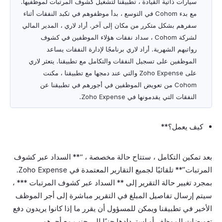
سيارات ذاتية القيادة ، تطبيقنا لتشغيل كشوف المرتبات لموظفيها.
مع بدء Cohom في التوسع ، بدأ موظفوهم في تكبد النفقات أثناء
سفرهم بشكل متكرر من مكان إلى آخر. أراد لاري ، المدير المالي
لشركة Cohom ، سداد نفقات هؤلاء الموظفين في كشوف
رواتبهم الشهرية. أراد لاري برنامجًا لإدارة النفقات يساعد
الموظفين على تسجيل النفقات والتكامل مع تطبيقنا. يتعثر لاري
على Zoho Expense والتي عند دمجها مع تطبيقنا ، مكنت
Cohom من تعويض الموظفين في أجورهم في تطبيقنا عن
النفقات التي يقدمونها في Zoho Expense.
كيف يعمل؟**
بعد تمكين التكامل ، ستتاح حالة مخصصة ، “** السداد عبر كشوف
المرتبات”** تلقائيًا لجميع التقارير المعتمدة في Zoho Expense.
بمجرد تغيير حالة التقرير إلى ** السداد عبر كشوف المرتبات *** ،
سيتم إرسال تفاصيل المبلغ في التقرير مباشرة إلى أجر الموظف
الأخير في تطبيقنا ويمكن للمسؤول أن يقرر ما إذا كانوا يريدون دفع
تعويضات الموظف أو استردادها جنبًا إلى جنب مع أجرهم.