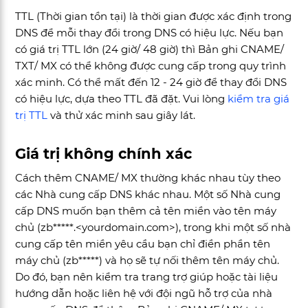
TTL (Thời gian tồn tại) là thời gian được xác định trong
DNS để mỗi thay đổi trong DNS có hiệu lực. Nếu bạn
có giá trị TTL lớn (24 giờ/ 48 giờ) thì Bản ghi CNAME/
TXT/ MX có thể không được cung cấp trong quy trình
xác minh. Có thể mất đến 12 - 24 giờ để thay đổi DNS
có hiệu lực, dựa theo TTL đã đặt. Vui lòng
kiểm tra giá
trị TTL
và thử xác minh sau giây lát.
Giá trị không chính xác
Cách thêm CNAME/ MX thường khác nhau tùy theo
các Nhà cung cấp DNS khác nhau. Một số Nhà cung
cấp DNS muốn bạn thêm cả tên miền vào tên máy
chủ (zb*****.<yourdomain.com>), trong khi một số nhà
cung cấp tên miền yêu cầu bạn chỉ điền phần tên
máy chủ (zb*****) và họ sẽ tự nối thêm tên máy chủ.
Do đó, bạn nên kiểm tra trang trợ giúp hoặc tài liệu
hướng dẫn hoặc liên hệ với đội ngũ hỗ trợ của nhà