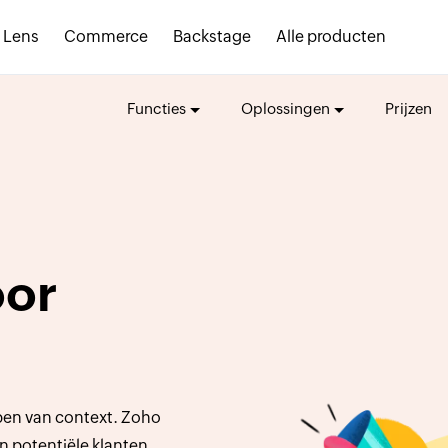
Lens
Commerce
Backstage
Alle producten
Functies
Oplossingen
Prijzen
oor
ben van context. Zoho
an potentiële klanten