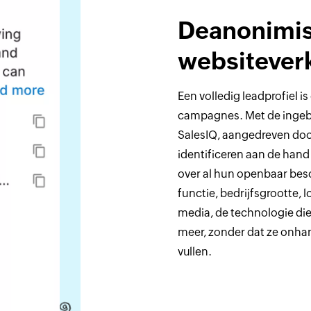
Deanonimi
websitever
Een volledig leadprofiel i
campagnes. Met de ingebo
SalesIQ, aangedreven doo
identificeren aan de han
over al hun openbaar bes
functie, bedrijfsgrootte, l
media, de technologie die 
meer, zonder dat ze onha
vullen.‌