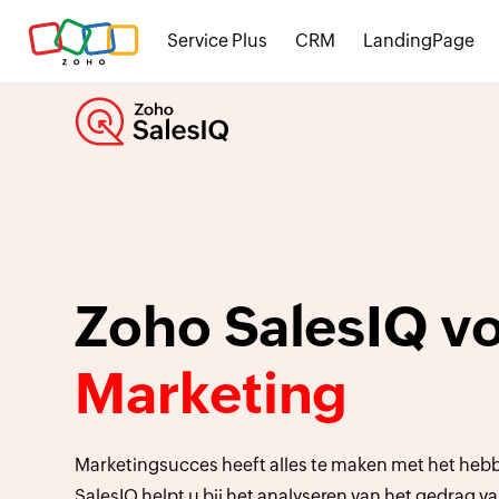
Service Plus
CRM
LandingPage
Zoho SalesIQ v
Marketing
Marketingsucces heeft alles te maken met het heb
SalesIQ helpt u bij het analyseren van het gedrag v