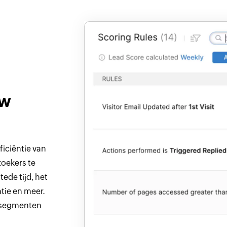
uw
ficiëntie van
oekers te
ede tijd, het
tie en meer.
n segmenten