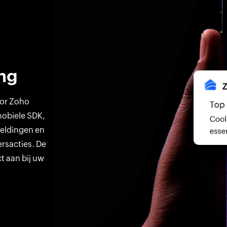
ng
oor Zoho
mobiele SDK,
meldingen en
ersacties. De
ct aan bij uw