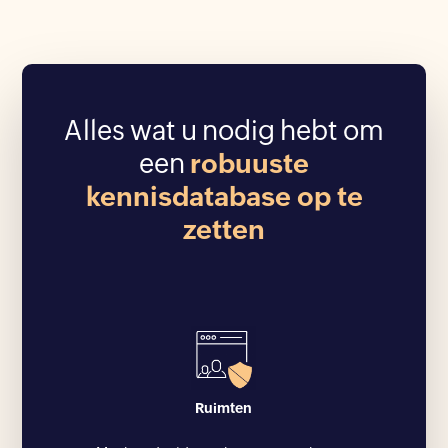
Alles wat u nodig hebt om
een
robuuste
kennisdatabase op te
zetten
Ruimten