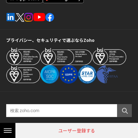
プライバシー、セキュリティで選ぶならZoho
© 2026, ZOHO Japan Corporation. All Rights Reserved.
ユーザー登録する