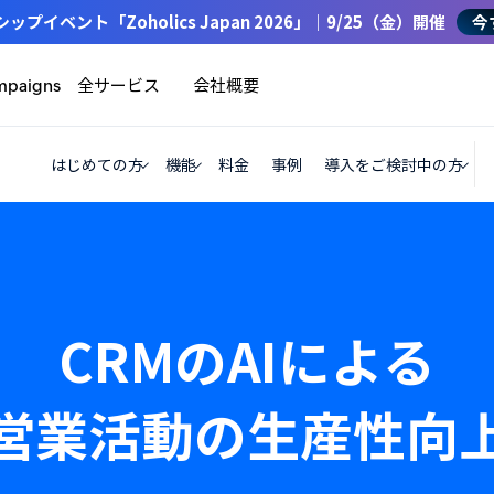
イベント「Zoholics Japan 2026」｜9/25（金）開催
今
全サービス
会社概要
mpaigns
はじめての方
機能
料金
事例
導入をご検討中の方
CRMのAIによる
営業活動の生産性向