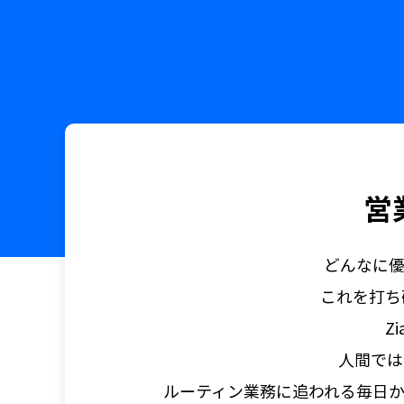
営
どんなに
これを打ち破
Z
人間では
ルーティン業務に追われる毎日