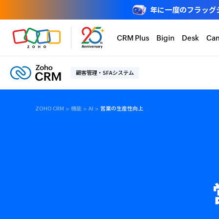
年に一度のフラッグシップ
CRM Plus
Bigin
Desk
Ca
顧客管理・SFAシステム
ZOHO CRM
機能
AI
営業の生産性向上