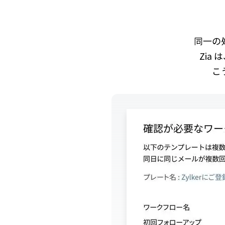
同一の
Zia
こ