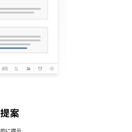
の提案
動的に提示。