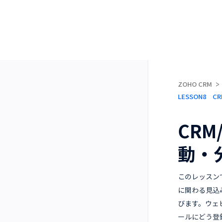
ZOHO CRM
LESSON8 
CRM
動・
このレッスン
に関わる見込
びます。ウェビ
ールにどう登