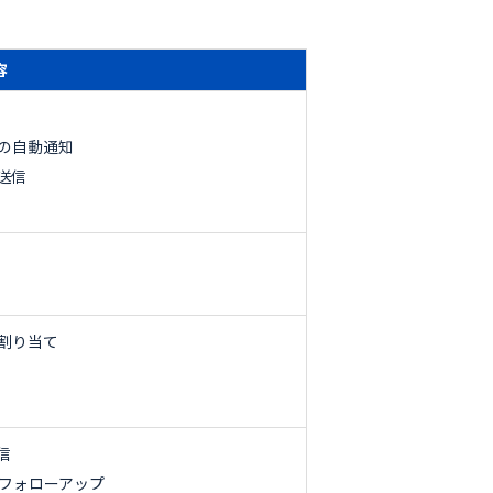
容
の自動通知
送信
割り当て
信
たフォローアップ