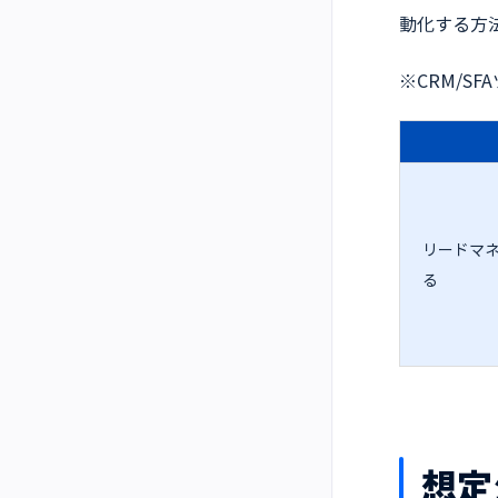
動化する方
※CRM/S
リードマ
る
想定