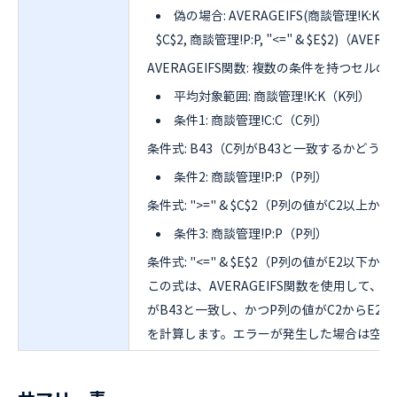
偽の場合: AVERAGEIFS(商談管理!K:K, 商談
$C$2, 商談管理!P:P, "<=" & $E$2)（AV
AVERAGEIFS関数: 複数の条件を持つセル
平均対象範囲: 商談管理!K:K（K列）
条件1: 商談管理!C:C（C列）
条件式: B43（C列がB43と一致するかどうか
条件2: 商談管理!P:P（P列）
条件式: ">=" & $C$2（P列の値がC2以上か
条件3: 商談管理!P:P（P列）
条件式: "<=" & $E$2（P列の値がE2以下か
この式は、AVERAGEIFS関数を使用して
がB43と一致し、かつP列の値がC2からE
を計算します。エラーが発生した場合は空白