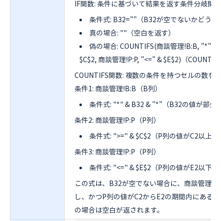
IF関数: 条件に基づいて結果を返す条件分岐関
条件式: B32=""（B32が空でないかどうか
真の場合: ""（空白を返す）
偽の場合: COUNTIFS(商談管理!B:B, "*" & B3
$C$2, 商談管理!P:P, "<=" & $E$2)（COUN
COUNTIFS関数: 複数の条件を持つセルの数
条件1: 商談管理!B:B（B列）
条件式: "*" & B32 & "*"（B32の値
条件2: 商談管理!P:P（P列）
条件式: ">=" & $C$2（P列の値がC2以
条件3: 商談管理!P:P（P列）
条件式: "<=" & $E$2（P列の値がE2以
この式は、B32が空でない場合に、商談管理シ
し、かつP列の値がC2からE2の期間内にあるセ
の場合は空白が返されます。