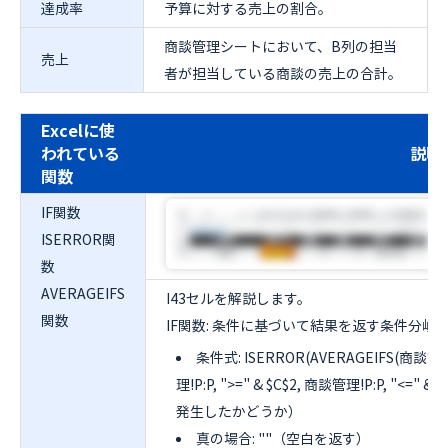
達成率
予算に対する売上の割合。
商談管理シートにおいて、B列の担当
売上
者が担当している商談の売上の合計。
Excelに使
われている
説明
関数
IF関数
ISERROR関
数
AVERAGEIFS
I43セルを解説します。
関数
IF関数: 条件に基づいて結果を返す条件分岐
条件式: ISERROR(AVERAGEIFS(商談管理
理!P:P, ">=" & $C$2, 商談管理!P:P, "<=
発生したかどうか）
真の場合: ""（空白を返す）