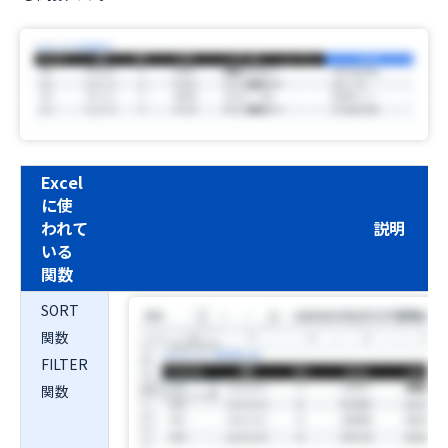
Excel
に使
われて
説明
いる
関数
SORT
関数
FILTER
関数