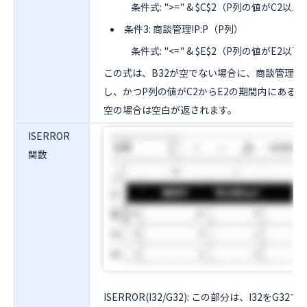
条件式: ">=" & $C$2（P列の値がC2
条件3: 商談管理!P:P（P列）
条件式: "<=" & $E$2（P列の値がE2
この式は、B32が空でない場合に、商談管理シ
し、かつP列の値がC2からE2の期間内にあるセ
空の場合は空白が返されます。
ISERROR
関数
ISERROR(I32/G32): この部分は、I32を