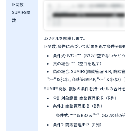
IF関数
SUMIFS関
数
J32セルを解説します。
IF関数: 条件に基づいて結果を返す条件分岐関
条件式: B32=""（B32が空でないかどうか
真の場合: ""（空白を返す）
偽の場合: SUMIFS(商談管理!R:R, 商談管理!B:B,
">=" & $C$2, 商談管理!P:P, "<=" & $E$2
SUMIFS関数: 複数の条件を持つセルの合計を
合計対象範囲: 商談管理!R:R（R列）
条件1: 商談管理!B:B（B列）
条件式: "*" & B32 & "*"（B32の
条件2: 商談管理!P:P（P列）