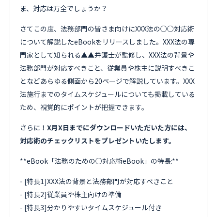
ま、対応は万全でしょうか？
さてこの度、法務部門の皆さま向けにXXX法の○○対応術
について解説したeBookをリリースしました。XXX法の専
門家として知られる▲▲弁護士が監修し、XXX法の背景や
法務部門が対応すべきこと、従業員や株主に説明すべきこ
となどあらゆる側面から20ページで解説しています。XXX
法施行までのタイムスケジュールについても掲載している
ため、視覚的にポイントが把握できます。
さらに！
X月X日までにダウンロードいただいた方には、
対応術のチェックリストをプレゼントいたします。
**eBook「法務のための○対応術eBook」の特長:**
- [特長1]XXX法の背景と法務部門が対応すべきこと
- [特長2]従業員や株主向けの準備
- [特長3]分かりやすいタイムスケジュール付き