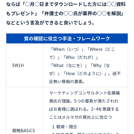
ならば「○月○日までダウンロードした方には○○資料
もプレゼント」「弁護士の○○氏が業界の○○を解説」
などという言及ができると良いでしょう。
質の確認に役立つ手法・フレームワーク
「When（いつ）」「Where（どこ
で）」「Who（だれが）」
5W1H
「What（なにを）」「Why（な
ぜ）」「How（どのように）」。過不
足無い情報の要素。
マーケティングコンサルタント佐藤義
典氏の理論。5つの要素が満たされれ
ばお客様に選ばれる。2~4を意識する
ことはメルマガの質向上に役立つ
戦場・競合
戦略BASiCS