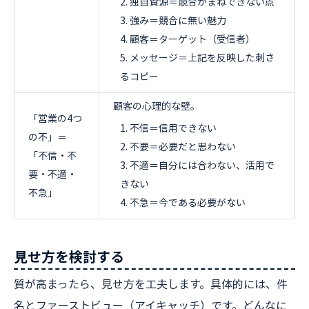
独自資源＝競合がまねできない点
強み＝競合に無い魅力
顧客＝ターゲット（受信者）
メッセージ＝上記を反映した刺さ
るコピー
顧客の心理的な壁。
「営業の4つ
不信＝信用できない
の不」＝
不要＝必要だと思わない
「不信・不
不適＝自分には合わない、活用で
要・不適・
きない
不急」
不急＝今である必要がない
見せ方を検討する
質が高まったら、見せ方を工夫します。具体的には、件
名とファーストビュー（アイキャッチ）です。どんなに