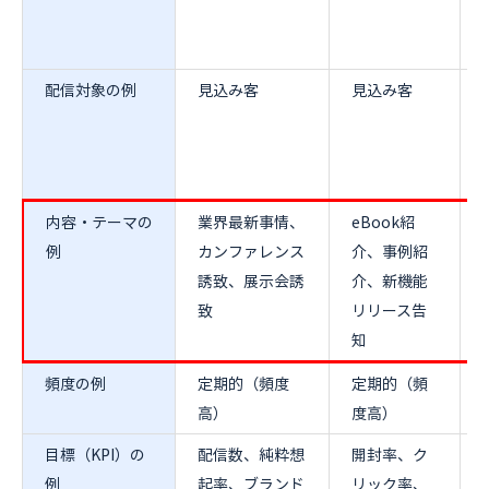
配信対象の例
見込み客
見込み客
内容・テーマの
業界最新事情、
eBook紹
例
カンファレンス
介、事例紹
誘致、展示会誘
介、新機能
致
リリース告
知
頻度の例
定期的（頻度
定期的（頻
高）
度高）
目標（KPI）の
配信数、純粋想
開封率、ク
例
起率、ブランド
リック率、