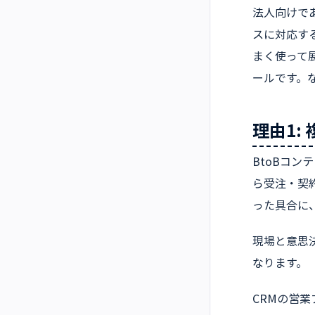
法人向けであ
スに対応す
まく使って
ールです。
理由1:
BtoBコ
ら受注・契
った具合に
現場と意思
なります。
CRMの営