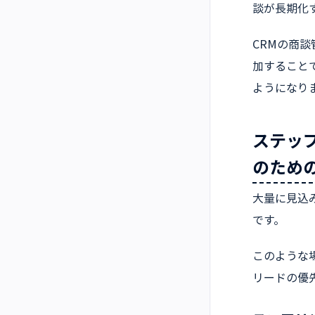
談が長期化
CRMの商
加すること
ようになり
ステップ
のため
大量に見込
です。
このような
リードの優