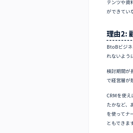
テンツや資
ができてい
理由2:
BtoBビ
れないよう
検討期間が
で経営層が
CRMを使
たかなど、
を使ってナ
ともできま