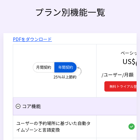
プラン別機能一覧
PDFをダウンロード
ベーシッ
US$
月間契約
年間契約
/ユーザー
/月額（
25％以上節約
無料トライアル登
コア機能
ユーザーの予約場所に基づいた自動タ
イムゾーンと言語変換