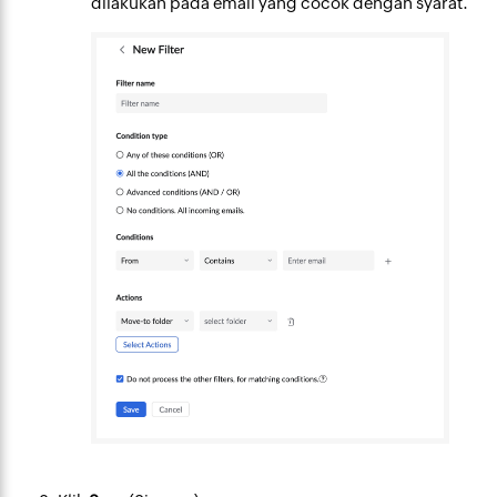
dilakukan pada email yang cocok dengan syarat.