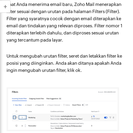
Saat Anda menerima email baru, Zoho Mail menerapkan
filter sesuai dengan urutan pada halaman Filters (Filter).
Filter yang syaratnya cocok dengan email diterapkan ke
email dan tindakan yang relevan diproses. Filter nomor 1
diterapkan terlebih dahulu, dan diproses sesuai urutan
yang tercantum pada layar.
Untuk mengubah urutan filter, seret dan letakkan filter ke
posisi yang diinginkan. Anda akan ditanya apakah Anda
ingin mengubah urutan filter, klik ok.