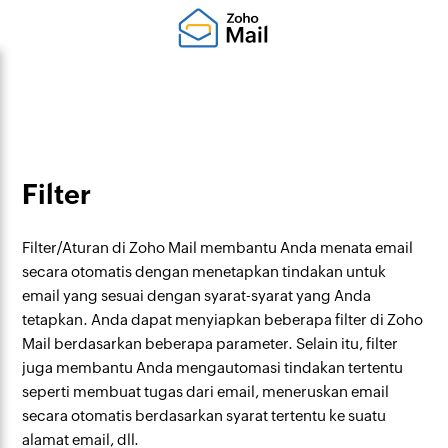
Filter
Filter/Aturan di Zoho Mail membantu Anda menata email
secara otomatis dengan menetapkan tindakan untuk
email yang sesuai dengan syarat-syarat yang Anda
tetapkan. Anda dapat menyiapkan beberapa filter di Zoho
Mail berdasarkan beberapa parameter. Selain itu, filter
juga membantu Anda mengautomasi tindakan tertentu
seperti membuat tugas dari email, meneruskan email
secara otomatis berdasarkan syarat tertentu ke suatu
alamat email, dll.