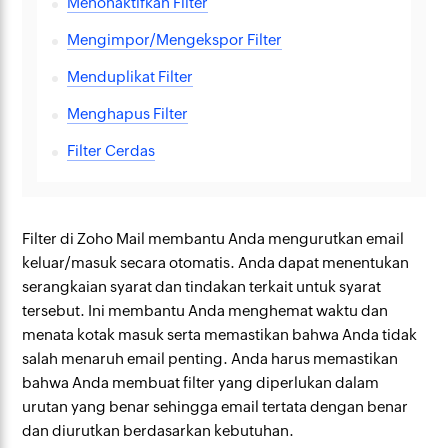
Menonaktifkan Filter
Mengimpor/Mengekspor Filter
Menduplikat Filter
Menghapus Filter
Filter Cerdas
Filter di Zoho Mail membantu Anda mengurutkan email
keluar/masuk secara otomatis. Anda dapat menentukan
serangkaian syarat dan tindakan terkait untuk syarat
tersebut. Ini membantu Anda menghemat waktu dan
menata kotak masuk serta memastikan bahwa Anda tidak
salah menaruh email penting. Anda harus memastikan
bahwa Anda membuat filter yang diperlukan dalam
urutan yang benar sehingga email tertata dengan benar
dan diurutkan berdasarkan kebutuhan.