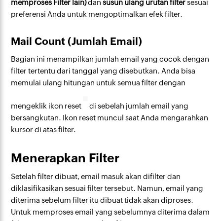
memproses Filter lain)
dan
susun ulang urutan filter
sesuai
preferensi Anda untuk mengoptimalkan efek filter.
Mail Count (Jumlah Email)
Bagian ini menampilkan jumlah email yang cocok dengan
filter tertentu dari tanggal yang disebutkan. Anda bisa
memulai ulang hitungan untuk semua filter dengan
mengeklik ikon reset
di sebelah jumlah email yang
bersangkutan. Ikon reset muncul saat Anda mengarahkan
kursor di atas filter.
Menerapkan Filter
Setelah filter dibuat, email masuk akan difilter dan
diklasifikasikan sesuai filter tersebut. Namun, email yang
diterima sebelum filter itu dibuat tidak akan diproses.
Untuk memproses email yang sebelumnya diterima dalam