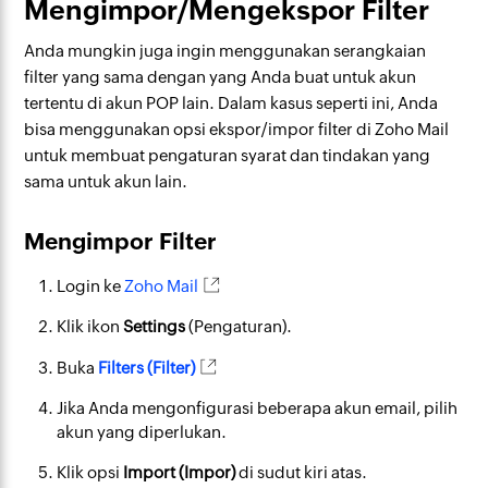
Mengimpor/Mengekspor Filter
Anda mungkin juga ingin menggunakan serangkaian
filter yang sama dengan yang Anda buat untuk akun
tertentu di akun POP lain. Dalam kasus seperti ini, Anda
bisa menggunakan opsi ekspor/impor filter di Zoho Mail
untuk membuat pengaturan syarat dan tindakan yang
sama untuk akun lain.
Mengimpor Filter
Login ke
Zoho Mail
Klik ikon
Settings
(Pengaturan).
Buka
Filters (Filter)
Jika Anda mengonfigurasi beberapa akun email, pilih
akun yang diperlukan.
Klik opsi
Import (Impor)
di sudut kiri atas.