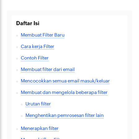
Daftar Isi
Membuat Filter Baru
Cara kerja Filter
Contoh Filter
Membuat filter dari email
Mencocokkan semua email masuk/keluar
Membuat dan mengelola beberapa filter
Urutan filter
Menghentikan pemrosesan filter lain
Menerapkan filter