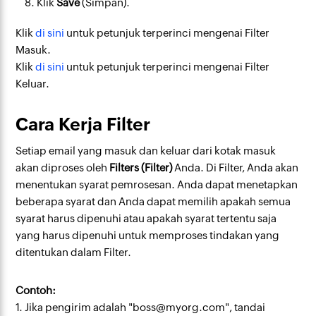
Klik
Save
(Simpan).
Klik
di sini
untuk petunjuk terperinci mengenai Filter
Masuk.
Klik
di sini
untuk petunjuk terperinci mengenai Filter
Keluar.
Cara Kerja Filter
Setiap email yang masuk dan keluar dari kotak masuk
akan diproses oleh
Filters (Filter)
Anda. Di Filter, Anda akan
menentukan syarat pemrosesan. Anda dapat menetapkan
beberapa syarat dan Anda dapat memilih apakah semua
syarat harus dipenuhi atau apakah syarat tertentu saja
yang harus dipenuhi untuk memproses tindakan yang
ditentukan dalam Filter.
Contoh:
1. Jika pengirim adalah "boss@myorg.com", tandai