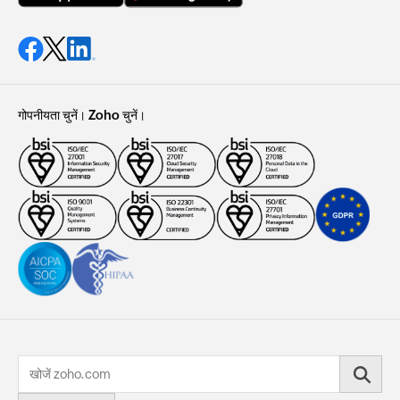
गोपनीयता चुनें। Zoho चुनें।