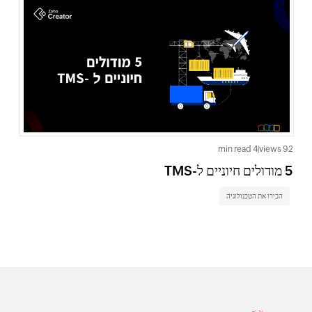
71 views
4 min read
|
92 views
5 מודולים חיוניים ל-TMS
0
אפליקציו
הכירו את הטכנולוגיה
הכ